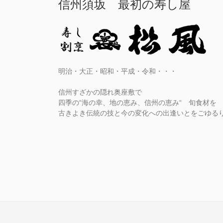
信州須坂 最初の寿し屋
明治・大正・昭和・平成・令和・・・
信州すざかの隠れ奥座敷で
四季の“海の幸、地の恵み、信州の恵み“ 旬食材を
古きよき伝統の技と今の変化への出逢いとをごゆる