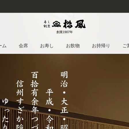
創業1907年
ーム
会席
お寿し
お飲物
お持帰り
ご