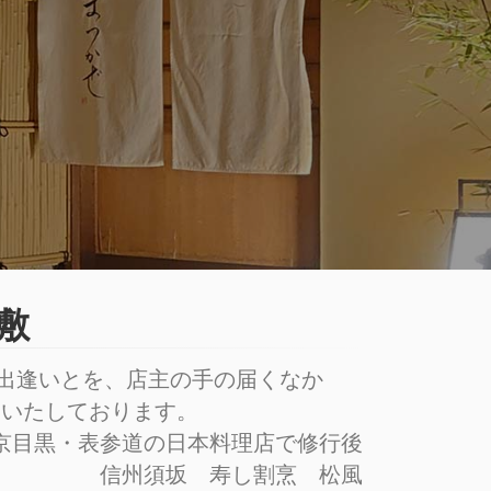
敷
の出逢いとを、店主の手の届くなか
りいたしております。
京目黒・表参道の日本料理店で修行後
信州須坂 寿し割烹 松風