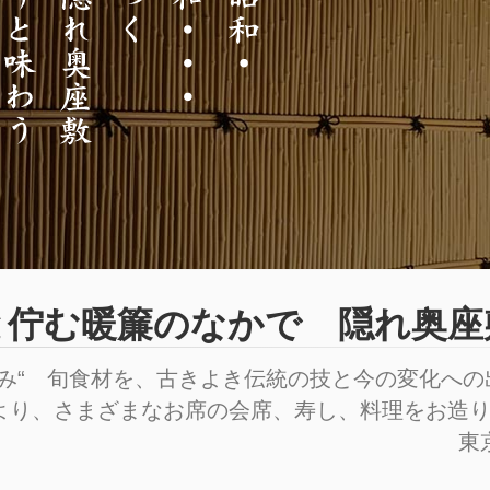
と佇む暖簾のなかで 隠れ奥座
恵み“ 旬食材を、古きよき伝統の技と今の変化へ
より、さまざまなお席の会席、寿し、料理をお造
東